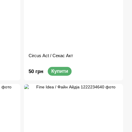
Circus Act / Секас Акт
Купити
50 грн