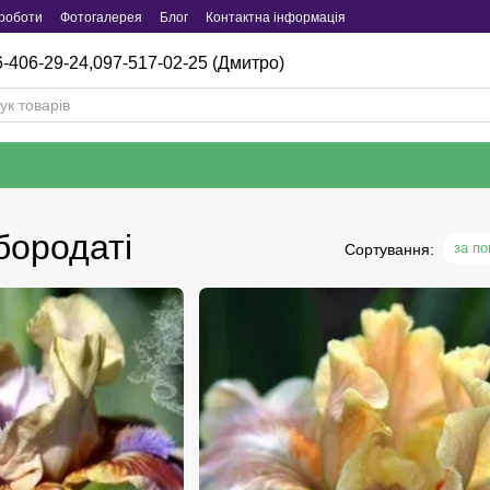
роботи
Фотогалерея
Блог
Контактна інформація
-406-29-24,
097-517-02-25 (Дмитро)
бородаті
за п
Сортування: