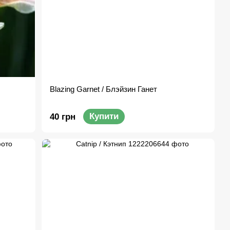
Blazing Garnet / Блэйзин Ганет
Купити
40 грн