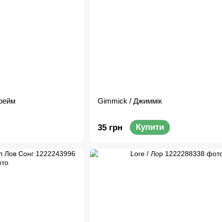
Фрейм
Gimmick / Джиммік
Купити
35 грн