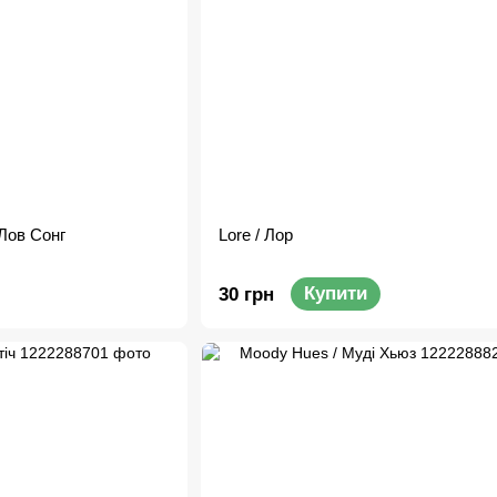
 Лов Сонг
Lore / Лор
Купити
30 грн