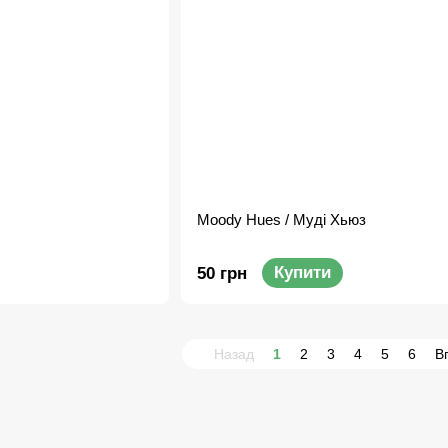
Moody Hues / Муді Хьюз
Купити
50 грн
Назад
1
2
3
4
5
6
В