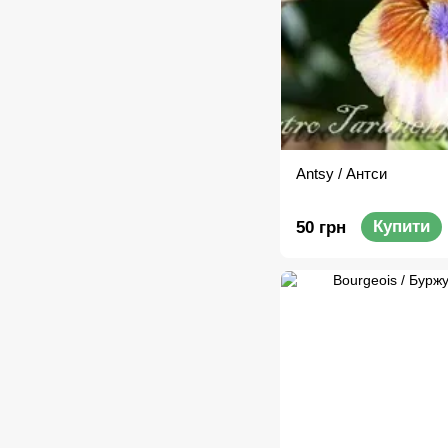
Antsy / Антси
Купити
50 грн