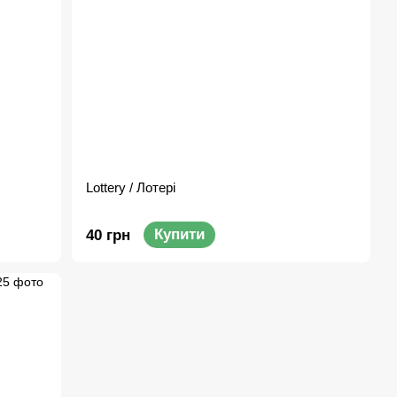
Lottery / Лотері
Купити
40 грн