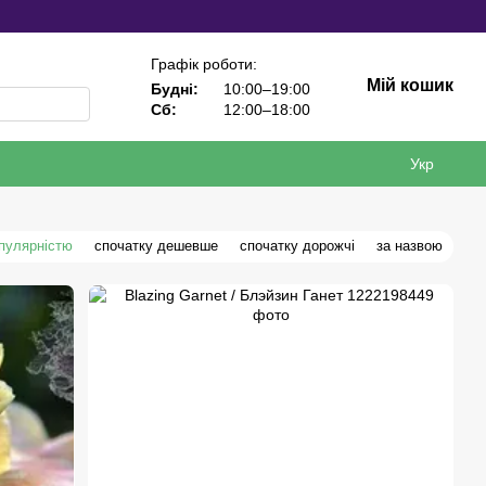
Графік роботи:
Мій кошик
Будні:
10:00–19:00
Сб:
12:00–18:00
Укр
опулярністю
спочатку дешевше
спочатку дорожчі
за назвою