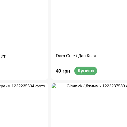
йдер
Darn Cute / Дан Кьют
Купити
40 грн