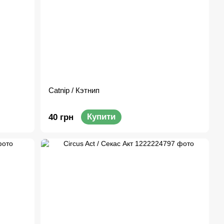
Catnip / Кэтнип
Купити
40 грн