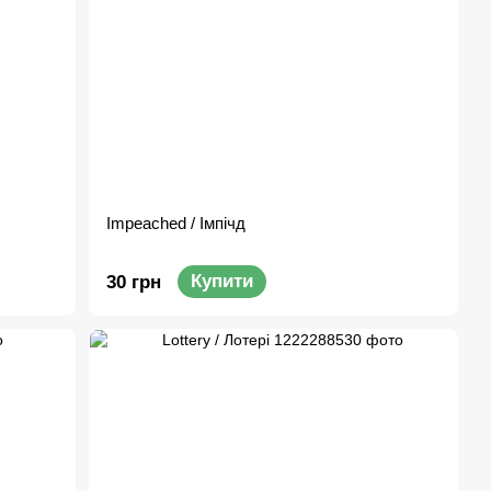
Impeached / Імпічд
Купити
30 грн