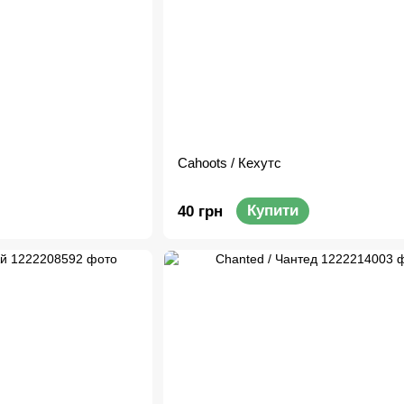
Cahoots / Кехутс
Купити
40 грн