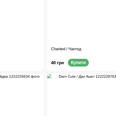
Chanted / Чантед
Купити
40 грн