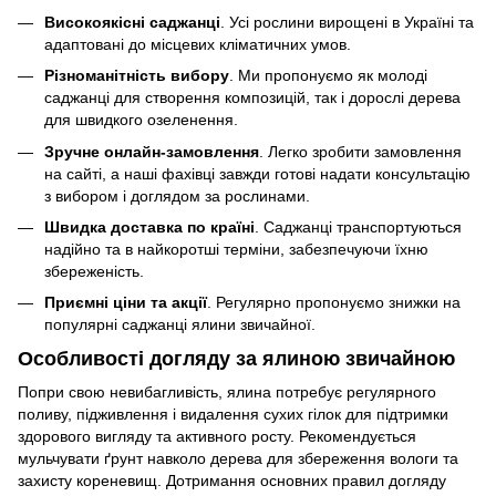
Високоякісні саджанці
. Усі рослини вирощені в Україні та
адаптовані до місцевих кліматичних умов.
Різноманітність вибору
. Ми пропонуємо як молоді
саджанці для створення композицій, так і дорослі дерева
для швидкого озеленення.
Зручне онлайн-замовлення
. Легко зробити замовлення
на сайті, а наші фахівці завжди готові надати консультацію
з вибором і доглядом за рослинами.
Швидка доставка по країні
. Саджанці транспортуються
надійно та в найкоротші терміни, забезпечуючи їхню
збереженість.
Приємні ціни та акції
. Регулярно пропонуємо знижки на
популярні саджанці ялини звичайної.
Особливості догляду за ялиною звичайною
Попри свою невибагливість, ялина потребує регулярного
поливу, підживлення і видалення сухих гілок для підтримки
здорового вигляду та активного росту. Рекомендується
мульчувати ґрунт навколо дерева для збереження вологи та
захисту кореневищ. Дотримання основних правил догляду