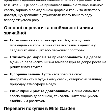
придбати саджанці ялини звичайної онлайн з доставкою по
всій Україні. Ця рослина приваблює щільною темно-зеленою
хвоєю, гарною пірамідальною формою крони та легкістю у
догляді, що дозволяє підтримувати красу вашого саду
впродовж усього року.
Основні переваги та особливості ялини
звичайної
Естетичність та форма крони
. Завдяки щільній
пірамідальній кроні ялина стає яскравим акцентом у
садових композиціях або паркових просторах.
Стійкість до морозів та пристосованість
. Це дерево
відмінно переносить низькі температури та добре росте на
різних типах ґрунтів.
Цілорічна зелень
. Густа хвоя зберігає свою
декоративність у будь-якому сезоні, створюючи затишну
природну атмосферу в саду.
Рівномірний ріст та довговічність
. Ялина славиться
своєю міцною деревиною, тривалим життєвим циклом і
стабільним розвитком.
Переваги покупки в Elite Garden