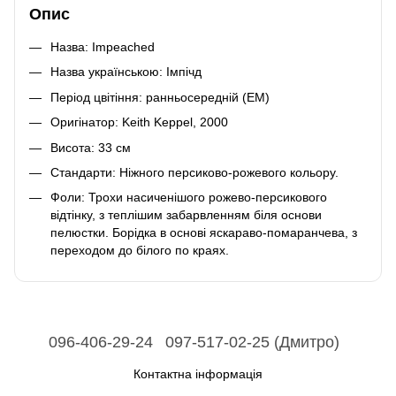
Опис
Назва: Impeached
Назва українською: Імпічд
Період цвітіння: ранньосередній (ЕM)
Оригінатор: Keith Keppel, 2000
Висота: 33 см
Стандарти: Ніжного персиково-рожевого кольору.
Фоли: Трохи насиченішого рожево-персикового
відтінку, з теплішим забарвленням біля основи
пелюстки. Борідка в основі яскараво-помаранчева, з
переходом до білого по краях.
096-406-29-24
097-517-02-25 (Дмитро)
Контактна інформація