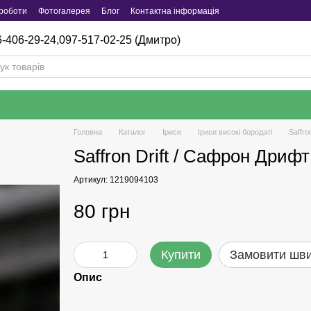
роботи
Фотогалерея
Блог
Контактна інформація
-406-29-24,
097-517-02-25 (Дмитро)
Головна
Каталог
Iриси
Іриси високі бородаті
Saffro
Saffron Drift / Сафрон Дрифт
Артикул: 1219094103
80 грн
Купити
Замовити шв
Опис