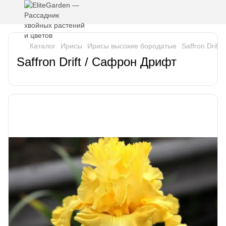
Каталог
Ирисы
Ирисы высокие бородатые
Saffron Drift
Saffron Drift / Сафрон Дрифт