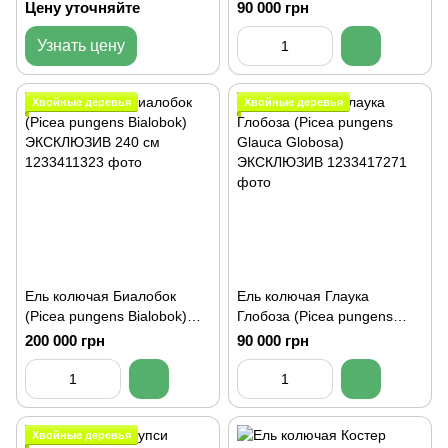
100 - 620 см
pungens) 500 см
Цену уточняйте
90 000 грн
Узнать цену
Хвойные деревья
Хвойные деревья
Ель колючая Биалобок
Ель колючая Глаука
(Picea pungens Bialobok)
Глобоза (Picea pungens
ЭКСКЛЮЗИВ 240 см
Glauca Globosa)
200 000 грн
90 000 грн
ЭКСКЛЮЗИВ
Хвойные деревья