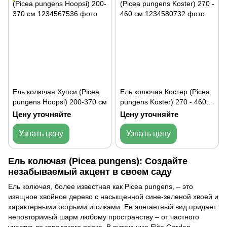
Ель колючая Хупси (Picea
Ель колючая Костер (Picea
pungens Hoopsi) 200-370 см
pungens Koster) 270 - 460
см
Цену уточняйте
Цену уточняйте
Узнать цену
Узнать цену
Ель колючая (Picea pungens): Создайте
незабываемый акцент в своем саду
Ель колючая, более известная как Picea pungens, – это
изящное
хвойное дерево
с насыщенной сине-зеленой хвоей и
характерными острыми иголками. Ее элегантный вид придает
неповторимый шарм любому пространству – от частного