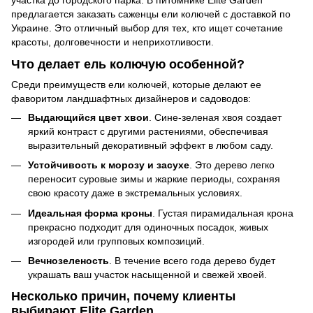
участка до городского парка. В питомнике Elite Garden
предлагается заказать саженцы ели колючей с доставкой по
Украине. Это отличный выбор для тех, кто ищет сочетание
красоты, долговечности и неприхотливости.
Что делает ель колючую особенной?
Среди преимуществ ели колючей, которые делают ее
фаворитом ландшафтных дизайнеров и садоводов:
Выдающийся цвет хвои
. Сине-зеленая хвоя создает
яркий контраст с другими растениями, обеспечивая
выразительный декоративный эффект в любом саду.
Устойчивость к морозу и засухе
. Это дерево легко
переносит суровые зимы и жаркие периоды, сохраняя
свою красоту даже в экстремальных условиях.
Идеальная форма кроны
. Густая пирамидальная крона
прекрасно подходит для одиночных посадок, живых
изгородей или групповых композиций.
Вечнозеленость
. В течение всего года дерево будет
украшать ваш участок насыщенной и свежей хвоей.
Несколько причин, почему клиенты
выбирают Elite Garden