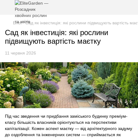
Блог
Сад як інвестиція: які рослини підвищують вартість має
Сад як інвестиція: які рослини
підвищують вартість маєтку
11 червня 2026
Під час зведення чи придбання заміського будинку преміум-
класу більшість власників орієнтуються на перспективи
капіталізації. Кожен аспект маєтку — від архітектурного задуму
до оздоблення та інженерних систем — сприймається як