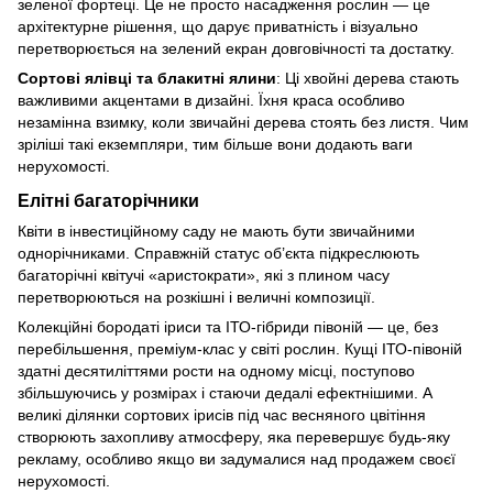
зеленої фортеці. Це не просто насадження рослин — це
архітектурне рішення, що дарує приватність і візуально
перетворюється на зелений екран довговічності та достатку.
Сортові
ялівці
та блакитні ялини
: Ці хвойні дерева стають
важливими акцентами в дизайні. Їхня краса особливо
незамінна взимку, коли звичайні дерева стоять без листя. Чим
зріліші такі екземпляри, тим більше вони додають ваги
нерухомості.
Елітні багаторічники
Квіти в інвестиційному саду не мають бути звичайними
однорічниками. Справжній статус об’єкта підкреслюють
багаторічні квітучі «аристократи», які з плином часу
перетворюються на розкішні і величні композиції.
Колекційні
бородаті іриси
та ІТО-гібриди півоній — це, без
перебільшення, преміум-клас у світі рослин. Кущі ІТО-півоній
здатні десятиліттями рости на одному місці, поступово
збільшуючись у розмірах і стаючи дедалі ефектнішими. А
великі ділянки сортових ірисів під час весняного цвітіння
створюють захопливу атмосферу, яка перевершує будь-яку
рекламу, особливо якщо ви задумалися над продажем своєї
нерухомості.