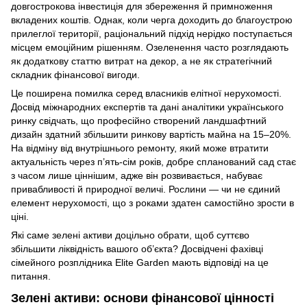
довгострокова інвестиція для збереження й примноження
вкладених коштів. Однак, коли черга доходить до благоустрою
прилеглої території, раціональний підхід нерідко поступається
місцем емоційним рішенням. Озеленення часто розглядають
як додаткову статтю витрат на декор, а не як стратегічний
складник фінансової вигоди.
Це поширена помилка серед власників елітної нерухомості.
Досвід міжнародних експертів та дані аналітики українського
ринку свідчать, що професійно створений ландшафтний
дизайн здатний збільшити ринкову вартість майна на 15–20%.
На відміну від внутрішнього ремонту, який може втратити
актуальність через п’ять-сім років, добре спланований сад стає
з часом лише ціннішим, адже він розвивається, набуває
привабливості й природної величі. Рослини — чи не єдиний
елемент нерухомості, що з роками здатен самостійно зрости в
ціні.
Які саме зелені активи доцільно обрати, щоб суттєво
збільшити ліквідність вашого об’єкта? Досвідчені фахівці
сімейного розплідника Elite Garden мають відповіді на це
питання.
Зелені активи: основи фінансової цінності