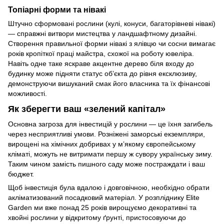
Топіарні форми та нівакі
Штучно сформовані рослини (кулі, конуси, багаторівневі нівакі)
— справжні витвори мистецтва у ландшафтному дизайні.
Створення правильної форми нівакі з ялівцю чи сосни вимагає
років кропіткої праці майстра, схожої на роботу ювеліра.
Навіть одне таке яскраве акцентне дерево біля входу до
будинку може підняти статус об’єкта до рівня ексклюзиву,
демонструючи вишуканий смак його власника та їх фінансові
можливості.
Як зберегти ваш «зелений капітал»
Основна загроза для інвестицій у рослини — це їхня загибель
через несприятливі умови. Розніжені заморські екземпляри,
вирощені на хімічних добривах у м’якому європейському
кліматі, можуть не витримати першу ж сувору українську зиму.
Таким чином замість пишного саду може постраждати і ваш
бюджет.
Щоб інвестиція була вдалою і довговічною, необхідно обрати
акліматизований посадковий матеріал. У розпліднику Elite
Garden ми вже понад 25 років вирощуємо декоративні та
хвойні рослини у відкритому ґрунті, пристосовуючи до