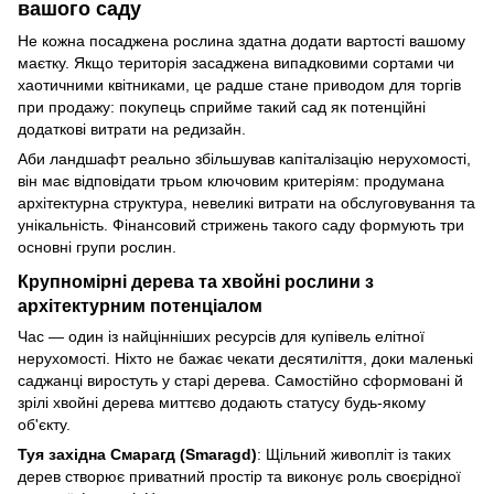
вашого саду
Не кожна посаджена рослина здатна додати вартості вашому
маєтку. Якщо територія засаджена випадковими сортами чи
хаотичними квітниками, це радше стане приводом для торгів
при продажу: покупець сприйме такий сад як потенційні
додаткові витрати на редизайн.
Аби ландшафт реально збільшував капіталізацію нерухомості,
він має відповідати трьом ключовим критеріям: продумана
архітектурна структура, невеликі витрати на обслуговування та
унікальність. Фінансовий стрижень такого саду формують три
основні групи рослин.
Крупномірні дерева та хвойні рослини з
архітектурним потенціалом
Час — один із найцінніших ресурсів для купівель елітної
нерухомості. Ніхто не бажає чекати десятиліття, доки маленькі
саджанці виростуть у старі дерева. Самостійно сформовані й
зрілі хвойні дерева миттєво додають статусу будь-якому
об'єкту.
Туя західна Смарагд (Smaragd)
: Щільний живопліт із таких
дерев створює приватний простір та виконує роль своєрідної