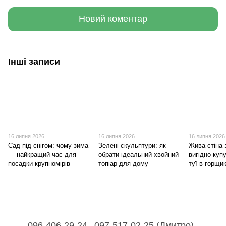
Новий коментар
Інші записи
16 липня 2026
16 липня 2026
16 липня 2026
Сад під снігом: чому зима
Зелені скульптури: як
Жива стіна 
— найкращий час для
обрати ідеальний хвойний
вигідно куп
посадки крупномірів
топіар для дому
туї в горщи
096-406-29-24
097-517-02-25 (Дмитро)