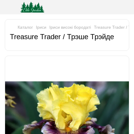
Каталог
Iриси
Іриси високі бородаті
Treasure Trader / Т
Treasure Trader / Трэше Трэйде