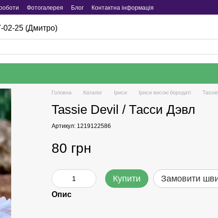
роботи
Фотогалерея
Блог
Контактна інформація
-02-25 (Дмитро)
Головна
Каталог
Iриси
Іриси високі бородаті
Tassie
Tassie Devil / Тасси Дэвл
Артикул: 1219122586
80 грн
Купити
Замовити шв
Опис