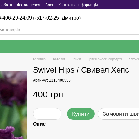
роботи
Фотогалерея
Блог
Контактна інформація
-406-29-24,
097-517-02-25 (Дмитро)
Головна
Каталог
Iриси
Іриси високі бородаті
Swivel
Swivel Hips / Свивел Хепс
Артикул: 1218400536
400 грн
Купити
Замовити шв
Опис