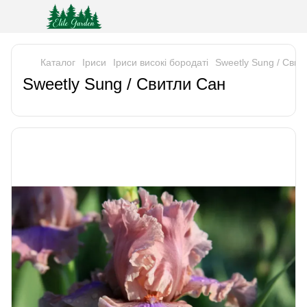
Каталог
Iриси
Іриси високі бородаті
Sweetly Sung / Свит
Sweetly Sung / Свитли Сан