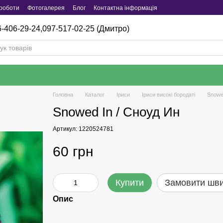
роботи
Фотогалерея
Блог
Контактна інформація
-406-29-24,
097-517-02-25 (Дмитро)
Головна
Каталог
Iриси
Іриси високі бородаті
Snowe
Snowed In / Сноуд Ин
Артикул: 1220524781
60 грн
Купити
Замовити шв
Опис