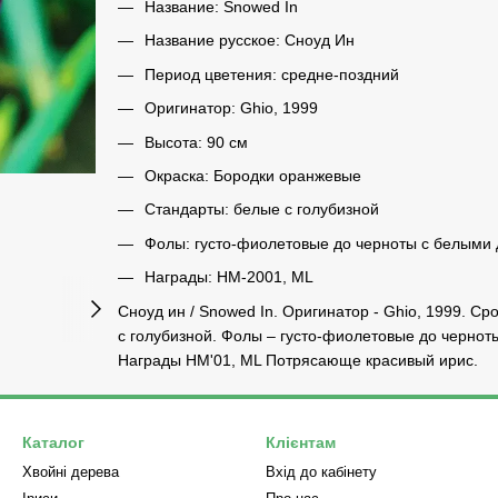
Название: Snowed In
Название русское: Сноуд Ин
Период цветения: средне-поздний
Оригинатор: Ghio, 1999
Высота: 90 см
Окраска: Бородки оранжевые
Стандарты: белые с голубизной
Фолы: густо-фиолетовые до черноты с белыми
Награды: HM-2001, ML
Сноуд ин / Snowed In. Оригинатор - Ghio, 1999. С
с голубизной. Фолы – густо-фиолетовые до черно
Награды HM'01, ML Потрясающе красивый ирис.
Каталог
Клієнтам
Хвойні дерева
Вхід до кабінету