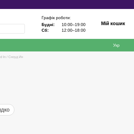
Графік роботи:
Мій кошик
Будні:
10:00–19:00
Сб:
12:00–18:00
Укр
d In / Сноуд Ин
идко