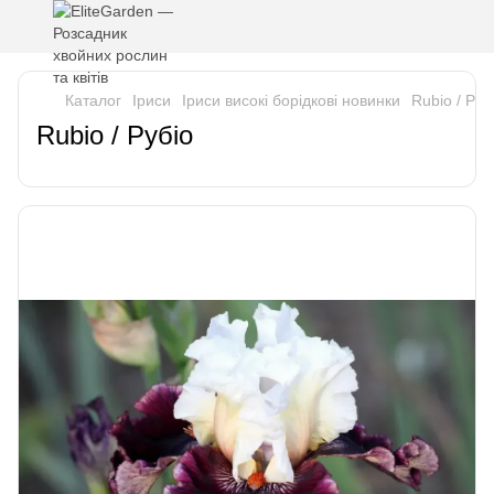
Каталог
Iриси
Іриси високі борідкові новинки
Rubio / Руб
Rubio / Рубіо