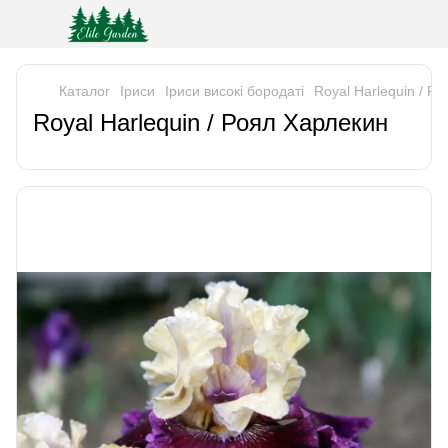
Каталог
Iриси
Іриси високі бородаті
Royal Harlequin / Р
Royal Harlequin / Роял Харлекин