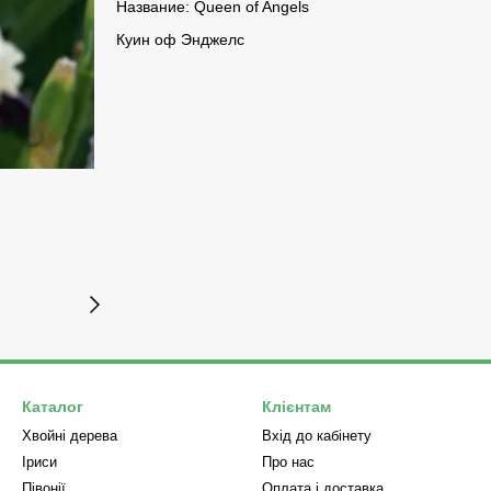
Название: Queen of Angels
Куин оф Энджелс
Каталог
Клієнтам
Хвойні дерева
Вхід до кабінету
Iриси
Про нас
Півонії
Оплата і доставка