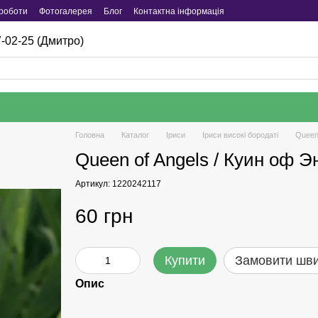
роботи
Фотогалерея
Блог
Контактна інформація
-02-25 (Дмитро)
Головна
Каталог
Iриси
Іриси високі бородаті
Queen
Queen of Angels / Куин оф 
Артикул: 1220242117
60 грн
Купити
Замовити шв
Опис