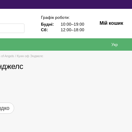
Графік роботи:
Мій кошик
Будні:
10:00–19:00
Сб:
12:00–18:00
Укр
 of Angels / Куин оф Энджелс
Энджелс
идко