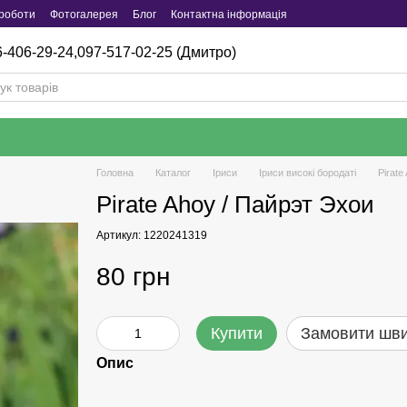
роботи
Фотогалерея
Блог
Контактна інформація
-406-29-24,
097-517-02-25 (Дмитро)
Головна
Каталог
Iриси
Іриси високі бородаті
Pirate
Pirate Ahoy / Пайрэт Эхои
Артикул: 1220241319
80 грн
Купити
Замовити шв
Опис