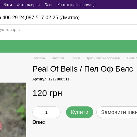
роботи
Фотогалерея
Блог
Контактна інформація
-406-29-24,
097-517-02-25 (Дмитро)
Головна
Каталог
Iриси
Іриси високі бородаті
Peal О
Peal Оf Bells / Пел Оф Белс
Артикул: 1217888511
120 грн
Купити
Замовити шв
Опис