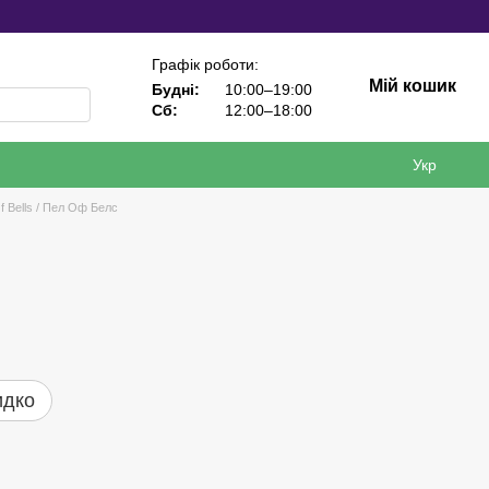
Графік роботи:
Мій кошик
Будні:
10:00–19:00
Сб:
12:00–18:00
Укр
f Bells / Пел Оф Белс
идко