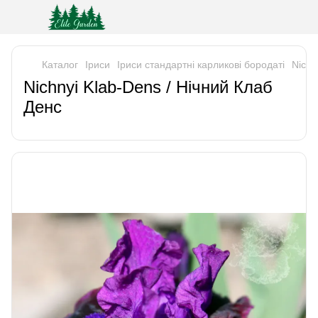
Каталог
Iриси
Іриси стандартні карликові бородаті
Nichn
Nichnyi Klab-Dens / Нічний Клаб
Денс