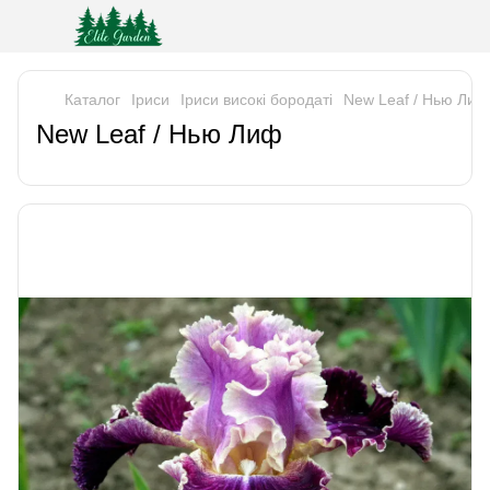
Каталог
Iриси
Іриси високі бородаті
New Leaf / Нью Лиф
New Leaf / Нью Лиф