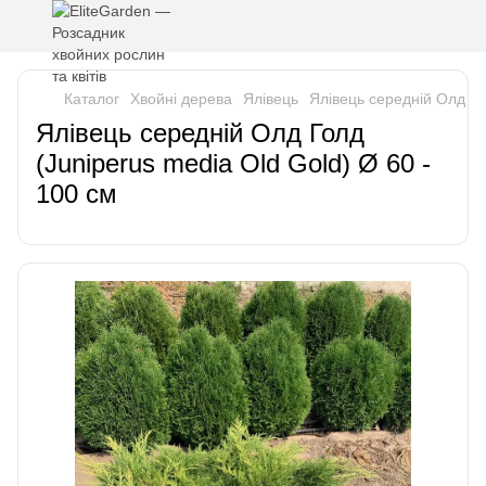
Каталог
Хвойні дерева
Ялівець
Ялівець середній Олд Го
Ялівець середній Олд Голд
(Juniperus media Old Gold) Ø 60 -
100 см