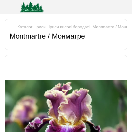
Каталог
Iриси
Іриси високі бородаті
Montmartre / Монма
Montmartre / Монматре