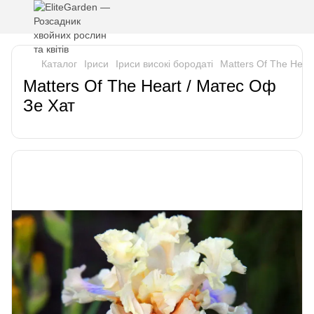
Каталог
Iриси
Іриси високі бородаті
Matters Of The Hear
Matters Of The Heart / Матес Оф
Зе Хат