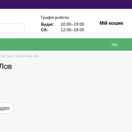
Графік роботи:
Мій кошик
Будні:
10:00–19:00
Сб:
12:00–18:00
Укр
y My Love / Лесли Май Лов
 Лов
идко