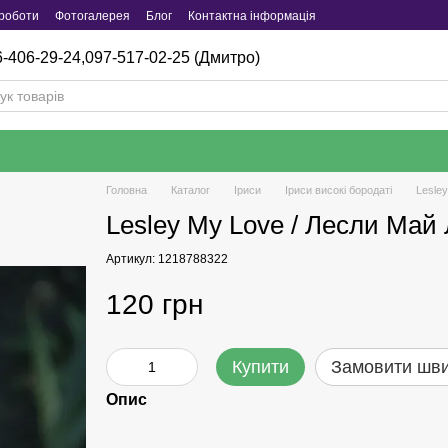
роботи
Фотогалерея
Блог
Контактна інформація
-406-29-24,
097-517-02-25 (Дмитро)
Головна
Каталог
Iриси
Іриси високі бородаті
Lesle
Lesley My Love / Лесли Май
Артикул: 1218788322
120 грн
Купити
Замовити шв
Опис