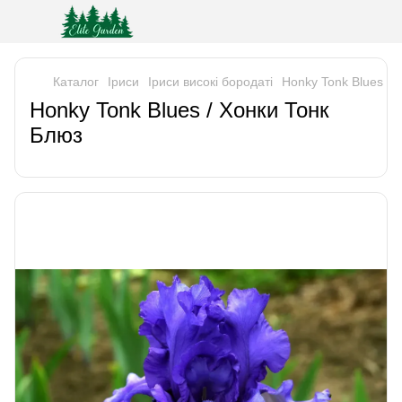
Каталог
Iриси
Іриси високі бородаті
Honky Tonk Blues / 
Honky Tonk Blues / Хонки Тонк
Блюз