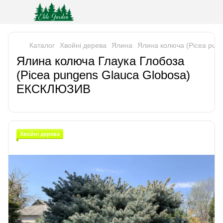
Каталог
Хвойні дерева
Ялина
Ялина колюча (Picea pun
Ялина колюча Глаука Глобоза
(Picea pungens Glauca Globosa)
ЕКСКЛЮЗИВ
Хвойні дерева