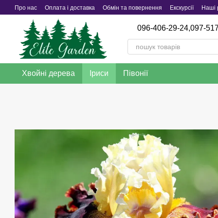
Перейти до основного контенту
Про нас
Оплата і доставка
Обмін та повернення
Екскурсії
Наші 
096-406-29-24,
097-517
Хвойні дерева
Iриси
Півонії