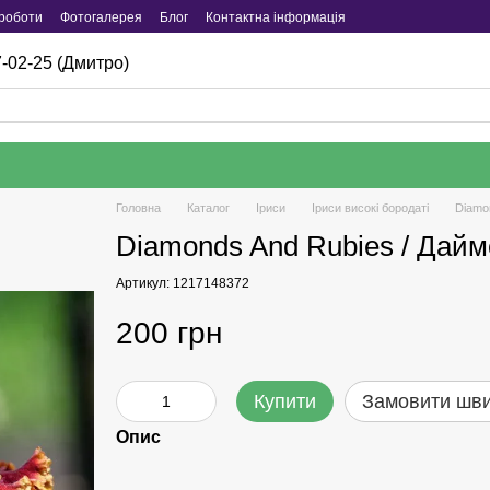
роботи
Фотогалерея
Блог
Контактна інформація
-02-25 (Дмитро)
Головна
Каталог
Iриси
Іриси високі бородаті
Diamo
Diamonds And Rubies / Дай
Артикул: 1217148372
200 грн
Купити
Замовити шв
Опис