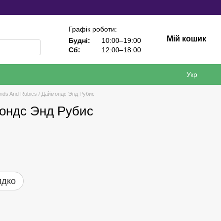
Графік роботи:
Мій кошик
Будні:
10:00–19:00
Сб:
12:00–18:00
Укр
nds And Rubies / Даймондс Энд Рубис
мондс Энд Рубис
идко