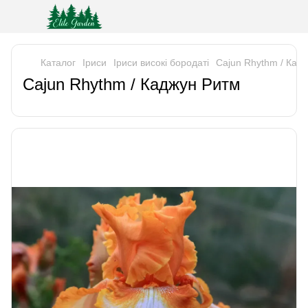
Каталог
Iриси
Іриси високі бородаті
Cajun Rhythm / Кад
Cajun Rhythm / Каджун Ритм