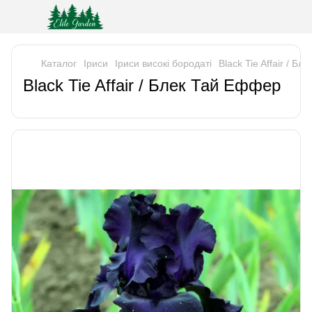
Каталог
Iриси
Іриси високі бородаті
Black Tie Affair / Б
Black Tie Affair / Блек Тай Еффер