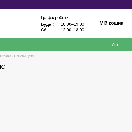
Графік роботи:
Мій кошик
Будні:
10:00–19:00
Сб:
12:00–18:00
Укр
 Dreams / Ол Май Дрімс
мс