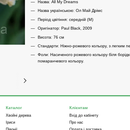
Назва: All My Dreams
Назва українською: Ол Май Дрімс
Період цвітіння: середній (М)
Оригінатор: Paul Black, 2009
Висота: 76 см
Стандарти: Ніжно-рожевого кольору, з легким 
Фоли: Насиченого рожевого кольору біля борідки
помаранчевого кольору.
Каталог
Клієнтам
Хвойні дерева
Вхід до кабінету
Iриси
Про нас
Півонії
Оплата і доставка