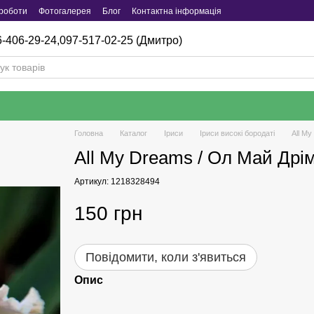
роботи
Фотогалерея
Блог
Контактна інформація
-406-29-24,
097-517-02-25 (Дмитро)
Головна
Каталог
Iриси
Іриси високі бородаті
All My
All My Dreams / Ол Май Дрі
Артикул: 1218328494
150 грн
Повідомити, коли з'явиться
Опис