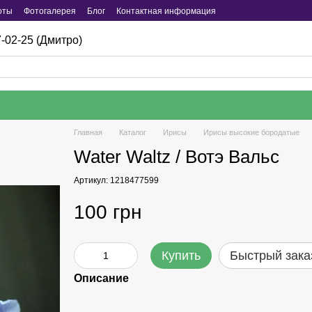
оты
Фотогалерея
Блог
Контактная информация
-02-25 (Дмитро)
Главная
Каталог
Ирисы
Ирисы высокие бородатые
Water Waltz / Вотэ Вальс
Артикул: 1218477599
100 грн
Купить
Быстрый зака
Описание