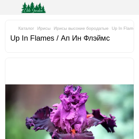
Каталог
Ирисы
Ирисы высокие бородатые
Up In Flames
Up In Flames / Ап Ин Флэймс