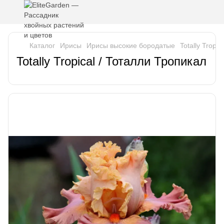
Каталог
Ирисы
Ирисы высокие бородатые
Totally Tropi
Totally Tropical / Тоталли Тропикал