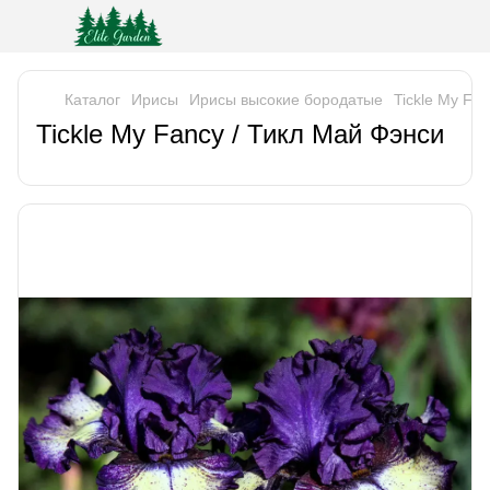
Каталог
Ирисы
Ирисы высокие бородатые
Tickle My Fa
Tickle My Fancy / Тикл Май Фэнси