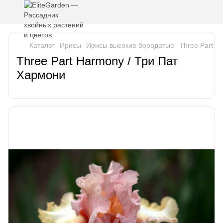
Каталог
Ирисы
Ирисы высокие бородатые
Three Part H
Three Part Harmony / Три Пат
Хармони