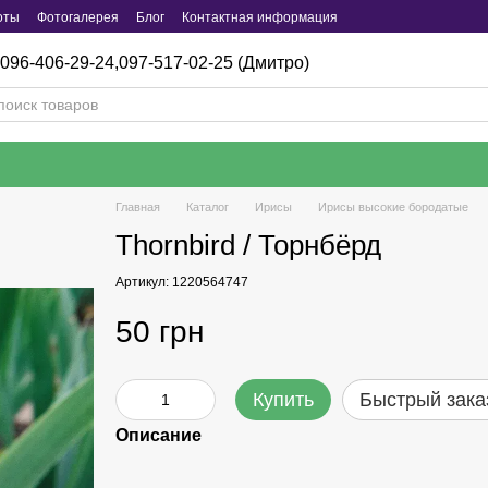
оты
Фотогалерея
Блог
Контактная информация
096-406-29-24,
097-517-02-25 (Дмитро)
Главная
Каталог
Ирисы
Ирисы высокие бородатые
Thornbird / Торнбёрд
Артикул: 1220564747
50 грн
Купить
Быстрый зака
Описание