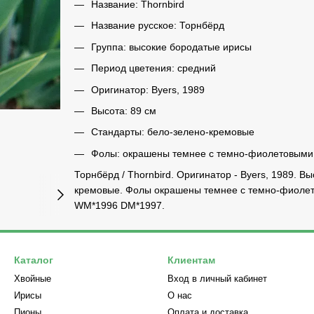
Название: Thornbird
Название русское: Торнбёрд
Группа: высокие бородатые ирисы
Период цветения: средний
Оригинатор: Byers, 1989
Высота: 89 см
Стандарты: бело-зелено-кремовые
Фолы: окрашены темнее с темно-фиолетовыми
Торнбёрд / Thornbird. Оригинатор - Byers, 1989. В
кремовые. Фолы окрашены темнее с темно-фиолет
WM*1996 DM*1997.
Каталог
Клиентам
Хвойные
Вход в личный кабинет
Ирисы
О нас
Пионы
Оплата и доставка