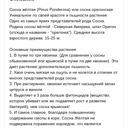
Сосна жёлтая (Pinus Ponderosa) или сосна орегонская.
Уникальное по своей красоте и пышности растение.
Одно из самых ярких представителей рода Сосна.
Родина сосны жёлтой - Северная Америка, штат Орегон
(отсюда и название - "орегонка"). Средняя высота
взрослого дерева: 15-25 м.
Основные преимущества растения:
1. В пучке по три хвоинки. (Для сравнения у сосны
обыкновенной или крымской в пучке по две хвоинки). Это
дает растению дополнительную пышность.
2. Хвоя очень мягкая на ощупь и не колется в отличии от
многих представителей рода сосна.
3. При растирании, хвоинки источают насыщений запах
цитруса и ванили.
4. Выделяет в 3 раза больше фитонцидов (вещество,
которое убивает или же подавляет рост и развитие
бактерий), чем сосна крымская!
5. И самое главное, благодаря повышенному
содержанию смолы в коре, Сосна Жёлтая не
подвержена поражению короедом, что является