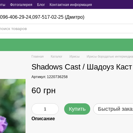
оты
Фотогалерея
Блог
Контактная информация
096-406-29-24,
097-517-02-25 (Дмитро)
Главная
Каталог
Ирисы
Ирисы бородатые интермедиа
Shadows Cast / Шадоуз Каст
Артикул: 1220736258
60 грн
Купить
Быстрый зака
Описание