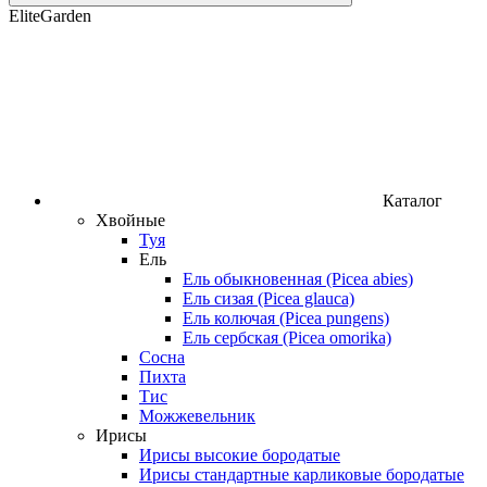
EliteGarden
Каталог
Хвойные
Туя
Ель
Ель обыкновенная (Picea abies)
Ель сизая (Picea glauca)
Ель колючая (Picea pungens)
Ель сербская (Picea omorika)
Сосна
Пихта
Тис
Можжевельник
Ирисы
Ирисы высокие бородатые
Ирисы стандартные карликовые бородатые