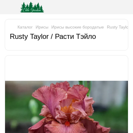
Каталог
Ирисы
Ирисы высокие бородатые
Rusty Taylor 
Rusty Taylor / Расти Тэйло