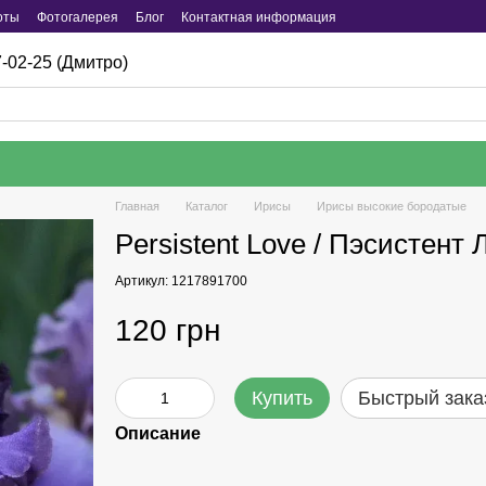
оты
Фотогалерея
Блог
Контактная информация
-02-25 (Дмитро)
Главная
Каталог
Ирисы
Ирисы высокие бородатые
Persistent Love / Пэсистент 
Артикул: 1217891700
120 грн
Купить
Быстрый зака
Описание