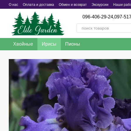
Перейти к основному контенту
О нас
Оплата и доставка
Обмен и возврат
Экскурсии
Наши раб
096-406-29-24,
097-517
Хвойные
Ирисы
Пионы