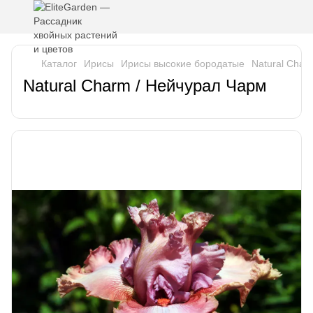
Каталог
Ирисы
Ирисы высокие бородатые
Natural Char
Natural Charm / Нейчурал Чарм