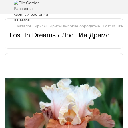
Каталог
Ирисы
Ирисы высокие бородатые
Lost In Drea
Lost In Dreams / Лост Ин Дримс