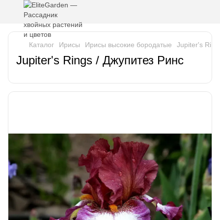
Каталог
Ирисы
Ирисы высокие бородатые
Jupiter's Rin
Jupiter's Rings / Джупитез Ринс