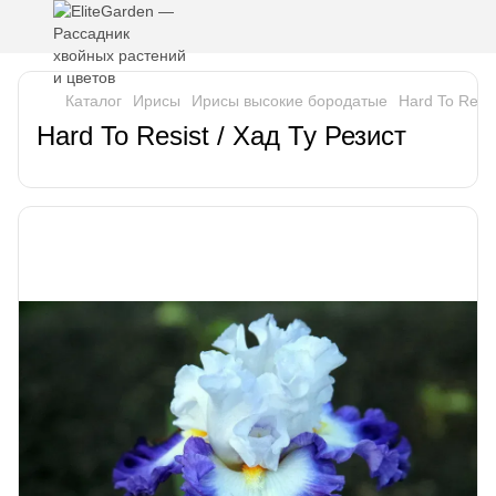
Каталог
Ирисы
Ирисы высокие бородатые
Hard To Resis
Hard To Resist / Хад Ту Резист