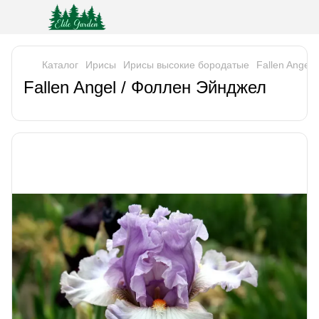
Каталог
Ирисы
Ирисы высокие бородатые
Fallen Angel
Fallen Angel / Фоллен Эйнджел