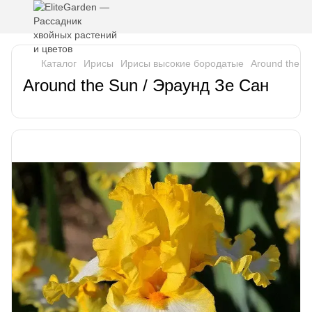
Каталог
Ирисы
Ирисы высокие бородатые
Around the S
Around the Sun / Эраунд Зе Сан